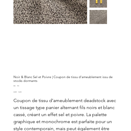
Noir & Blanc Sel et Poivre | Coupon de tissu d'ameublement issu de
stocks dormants
SKU
SKU :
R14
R14
Prix
Prix
24,00 €
14,40 €
d’origine
promotionnel
Coupon de tissu d’ameublement deadstock avec
un tissage type panier alternant fils noirs et blanc
cassé, créant un effet sel et poivre. La palette
graphique et monochrome est parfaite pour un
style contemporain, mais peut également être