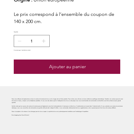
Le prix correspond à l’ensemble du coupon de
140 x 200 cm.
Quantité
Il ne reste que 1 article(s) en stock
Ajouter au panier
Nous nous efforçons de représenter au mieux la couleur et la texture du tissu sur les images de nos fiches produits. Pour ce faire, nous utilisons un écran calibré et un profilage colorimétrique. Toutefois, les couleurs peuvent varier
d'un écran à l'autre, y compris sur les téléphones portables. Si vous avez des doutes quant à l'adéquation de ce tissu à votre projet, nous vous recommandons de commander un échantillon avant d'en acheter une plus grande
quantité.
Veuillez noter que les nuances de couleur et la texture peuvent légèrement varier d'un lot de production à l'autre pour un même tissu. Ce phénomène est courant dans l'industrie textile. Si vous souhaitez une couleur et une texture
identiques, nous vous conseillons de commander une quantité suffisante dès le départ. En effet, si vous commandez ultérieurement du tissu supplémentaire, celui-ci pourrait provenir d'un lot ou d'un rouleau différent.
Nous n'acceptons ni les retours ni les échanges pour les tissus coupés. La qualité du tissu est systématiquement contrôlée avant l'emballage et l'expédition.
Bon shopping chez Deco Minimal !