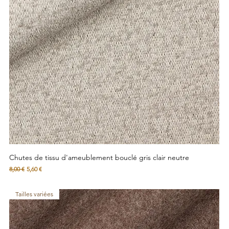
Chutes de tissu d'ameublement bouclé gris clair neutre
Prix original
Prix promotionnel
8,00 €
5,60 €
Tailles variées