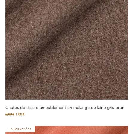
Chutes de tissu d’ameublement en mélange de laine gris-brun
Prix original
Prix promotionnel
2,00 €
1,80 €
Tailles variées