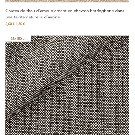
Chutes de tissu d'ameublement en chevron herringbone dans
une teinte naturelle d'avoine
Prix original
Prix promotionnel
2,00 €
1,80 €
138x150 cm