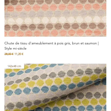
Chute de tissu d'ameublement à pois gris, brun et saumon |
Style mi-siècle
Prix original
Prix promotionnel
28,00 €
11,20 €
142x48 cm