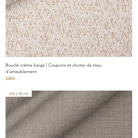
Bouclé crème beige | Coupons et chutes de tissu
d'ameublement
Prix
2,00 €
233 x 59 cm