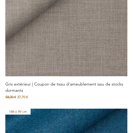
Gris extérieur | Coupon de tissu d'ameublement issu de stocks
dormants
Prix original
Prix promotionnel
58,00 €
37,70 €
188 x 49 cm