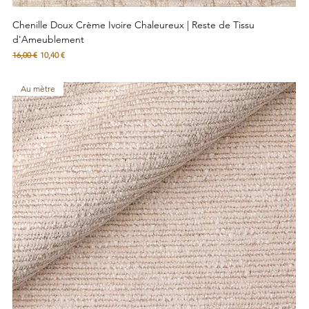
Chenille Doux Crème Ivoire Chaleureux | Reste de Tissu
d'Ameublement
Prix original
Prix promotionnel
16,00 €
10,40 €
Au mètre