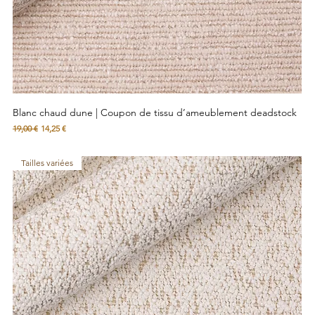
Blanc chaud dune | Coupon de tissu d’ameublement deadstock
Prix original
Prix promotionnel
19,00 €
14,25 €
Tailles variées