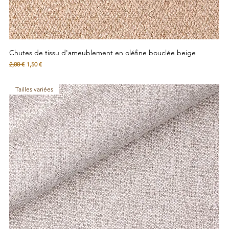
Chutes de tissu d'ameublement en oléfine bouclée beige
Prix original
Prix promotionnel
2,00 €
1,50 €
Tailles variées