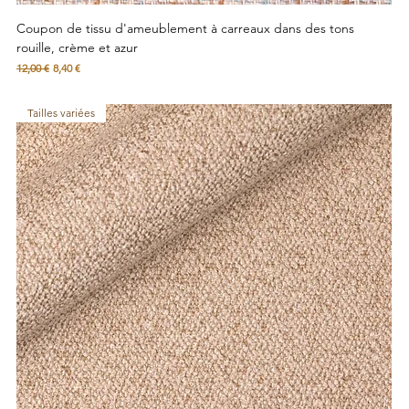
Coupon de tissu d'ameublement à carreaux dans des tons
rouille, crème et azur
Prix original
Prix promotionnel
12,00 €
8,40 €
Tailles variées