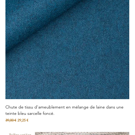
Chute de tissu d'ameublement en mélange de laine dans une
teinte bleu sarcelle foncé.
Prix original
Prix promotionnel
39,00 €
29,25 €
Tailles variées