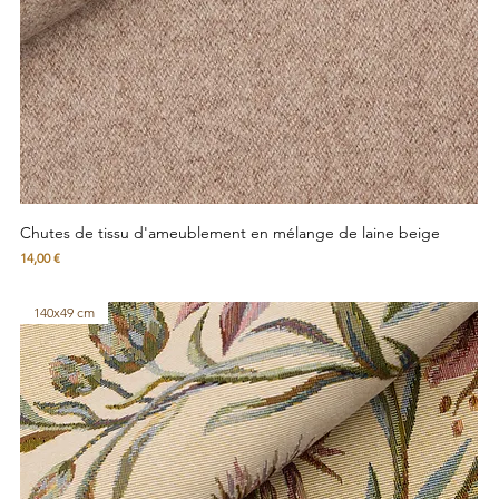
Chutes de tissu d'ameublement en mélange de laine beige
Prix
14,00 €
140x49 cm