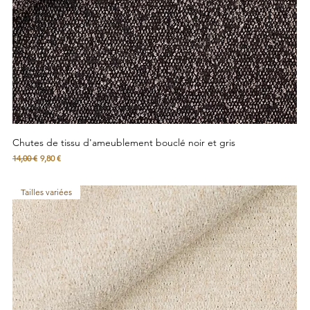
Chutes de tissu d'ameublement bouclé noir et gris
Prix original
Prix promotionnel
14,00 €
9,80 €
Tailles variées