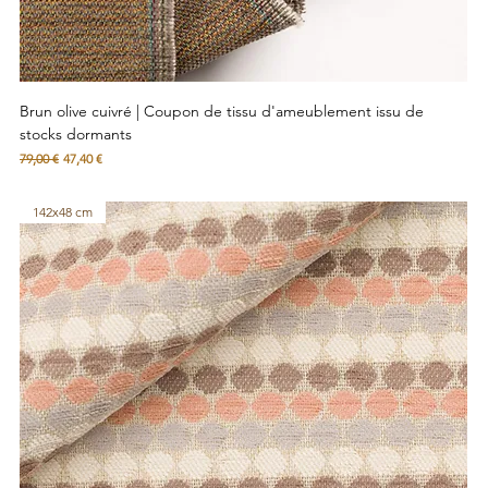
Brun olive cuivré | Coupon de tissu d'ameublement issu de
stocks dormants
Prix original
Prix promotionnel
79,00 €
47,40 €
142x48 cm