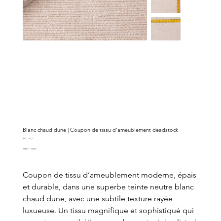
Blanc chaud dune | Coupon de tissu d’ameublement deadstock
SKU
SKU :
91_1
91_1
Prix
Prix
19,00 €
14,25 €
d’origine
promotionnel
Coupon de tissu d’ameublement moderne, épais
et durable, dans une superbe teinte neutre blanc
chaud dune, avec une subtile texture rayée
luxueuse. Un tissu magnifique et sophistiqué qui