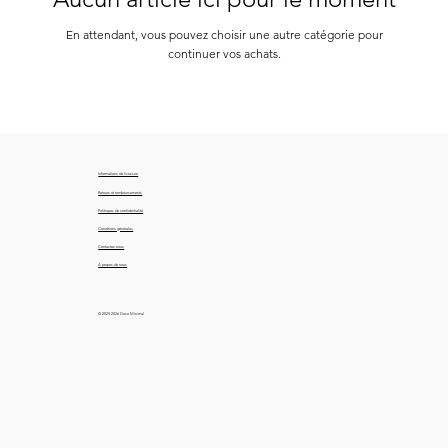
En attendant, vous pouvez choisir une autre catégorie pour
continuer vos achats.
Informations de livraison
Retours et remboursements
Politiques de confidentialité
Conditions générales
Contactez-nous
À propos de nous
© 2025-2026 Deco Minimal