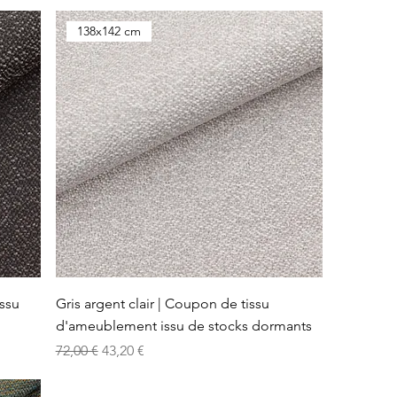
138x142 cm
issu
Gris argent clair | Coupon de tissu
d'ameublement issu de stocks dormants
Prix original
Prix promotionnel
72,00 €
43,20 €