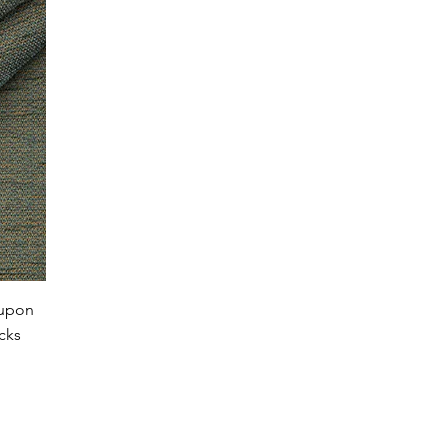
oupon
cks