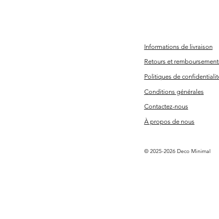
208 x 41 cm
215 x 50 cm
340 x 44 cm
Informations de livraison
43 x 140 cm
Retours et remboursement
55 x 89 cm
Politiques de confidentialit
66 x 41 cm
71 x 41 cm
Conditions générales
72 x 23 cm
Contactez-nous
72 x 45 cm
À propos de nous
77 x 72 cm
78 x 103 cm
© 2025-2026 Deco Minimal
80 x 51 cm
87 x 31 cm
93 x 48 cm
Échantillon de tissu