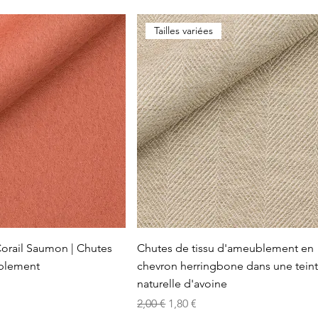
Tailles variées
Corail Saumon | Chutes
Chutes de tissu d'ameublement en
blement
chevron herringbone dans une tein
naturelle d'avoine
tionnel
Prix original
Prix promotionnel
2,00 €
1,80 €