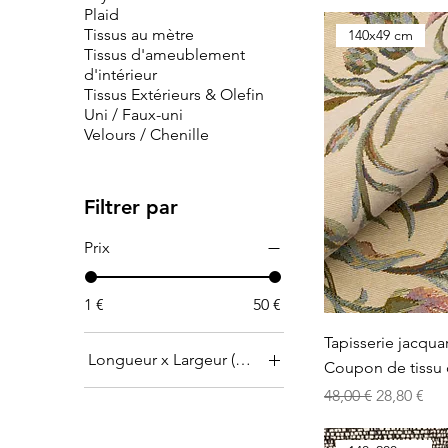
Plaid
Tissus au mètre
140x49 cm
Tissus d'ameublement
d'intérieur
Tissus Extérieurs & Olefin
Uni / Faux-uni
Velours / Chenille
Filtrer par
Prix
1 €
50 €
Tapisserie jacquar
Longueur x Largeur (cm)
Coupon de tissu
Prix original
Prix prom
103 x 56 cm
48,00 €
28,80 €
110 x 41 cm