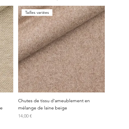
Tailles variées
Chutes de tissu d'ameublement en
te
mélange de laine beige
Prix
14,00 €