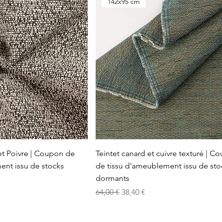
142x95 cm
et Poivre | Coupon de
Teintet canard et cuivre texturé | C
ent issu de stocks
de tissu d'ameublement issu de sto
dormants
otionnel
Prix original
Prix promotionnel
64,00 €
38,40 €