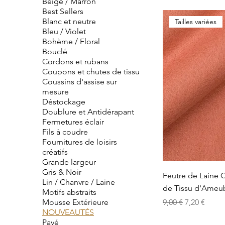
Beige / Marron
Best Sellers
Blanc et neutre
Tailles variées
Bleu / Violet
Bohème / Floral
Bouclé
Cordons et rubans
Coupons et chutes de tissu
Coussins d'assise sur
mesure
Déstockage
Doublure et Antidérapant
Fermetures éclair
Fils à coudre
Fournitures de loisirs
créatifs
Grande largeur
Gris & Noir
Feutre de Laine 
Lin / Chanvre / Laine
de Tissu d'Ameu
Motifs abstraits
Prix original
Prix promo
Mousse Extérieure
9,00 €
7,20 €
NOUVEAUTÉS
Payé